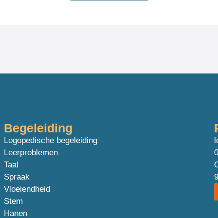
Begeleiding
Logopedische begeleiding
l
Leerproblemen
0
Taal
O
Spraak
Vloeiendheid
Stem
Hanen