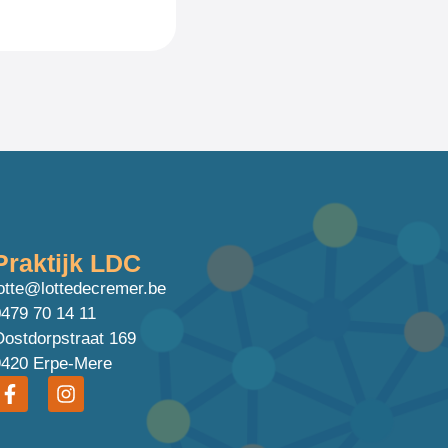
Praktijk LDC
otte@lottedecremer.be
479 70 14 11
ostdorpstraat 169
9420 Erpe-Mere