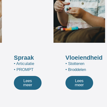
Spraak
Vloeiendheid
• Articulatie
• Stotteren
• PROMPT
• Broddelen
Lees
Lees
meer
meer