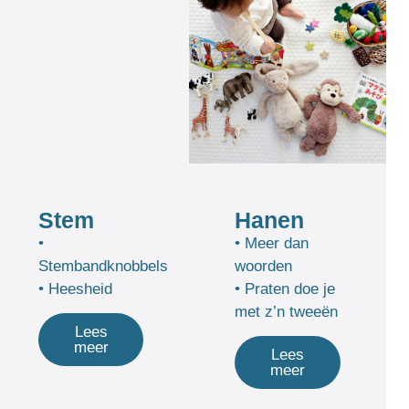
Stem
Hanen
•
• Meer dan
Stembandknobbels
woorden
• Heesheid
• Praten doe je
met z’n tweeën
Lees
meer
Lees
meer