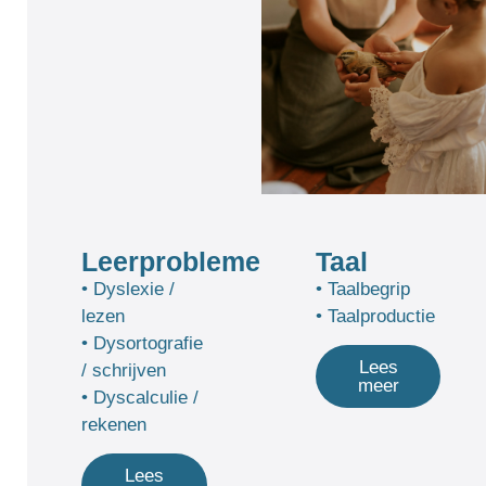
Leerproblemen
Taal
• Dyslexie /
• Taalbegrip
lezen
• Taalproductie
• Dysortografie
Lees
/ schrijven
meer
• Dyscalculie /
rekenen
Lees